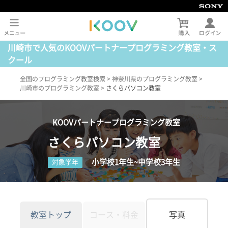
川崎市で人気のKOOVパートナープログラミング教室・ス
クール
全国のプログラミング教室検索
>
神奈川県のプログラミング教室
>
川崎市のプログラミング教室
>
さくらパソコン教室
KOOVパートナープログラミング教室
さくらパソコン教室
小学校1年生~中学校3年生
対象学年
教室トップ
コース・料金
写真