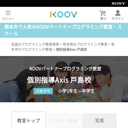
熊本市で人気のKOOVパートナープログラミング教室・ス
クール
全国のプログラミング教室検索
>
熊本県のプログラミング教室
>
熊
本市のプログラミング教室
>
個別指導Axis 戸島校
KOOVパートナープログラミング教室
個別指導Axis 戸島校
小学1年生～中学生
対象学年
教室トップ
コース・料金
写真