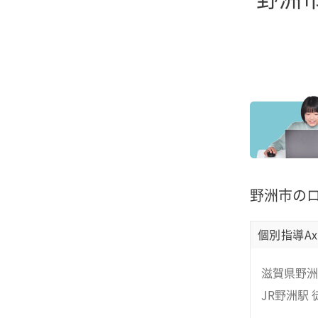
野洲市の
個別指導Ax
滋賀県野洲市
JR野洲駅 