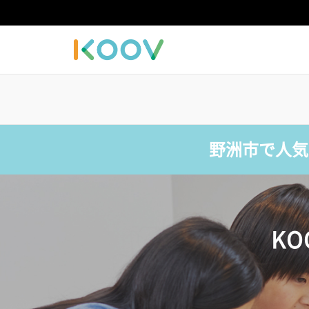
野洲市で人気
K