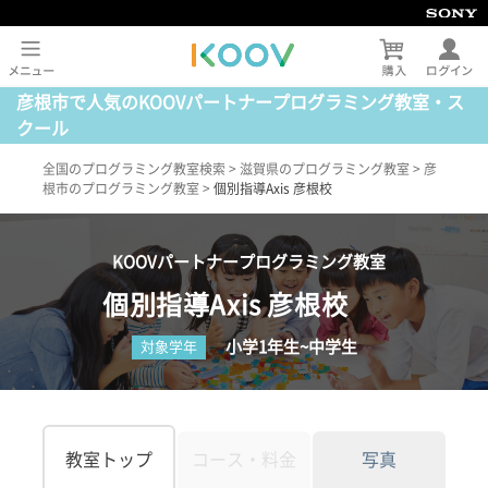
彦根市で人気のKOOVパートナープログラミング教室・ス
クール
全国のプログラミング教室検索
>
滋賀県のプログラミング教室
>
彦
根市のプログラミング教室
>
個別指導Axis 彦根校
KOOVパートナープログラミング教室
個別指導Axis 彦根校
小学1年生~中学生
対象学年
教室トップ
コース・料金
写真