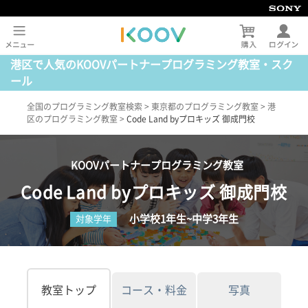
港区で人気のKOOVパートナープログラミング教室・スク
ール
全国のプログラミング教室検索
>
東京都のプログラミング教室
>
港
区のプログラミング教室
>
Code Land byプロキッズ 御成門校
KOOVパートナープログラミング教室
Code Land byプロキッズ 御成門校
小学校1年生~中学3年生
対象学年
教室トップ
コース・料金
写真