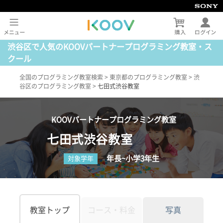
渋谷区で人気のKOOVパートナープログラミング教室・ス
クール
全国のプログラミング教室検索
>
東京都のプログラミング教室
>
渋
谷区のプログラミング教室
>
七田式渋谷教室
KOOVパートナープログラミング教室
七田式渋谷教室
年長~小学3年生
対象学年
教室トップ
コース・料金
写真