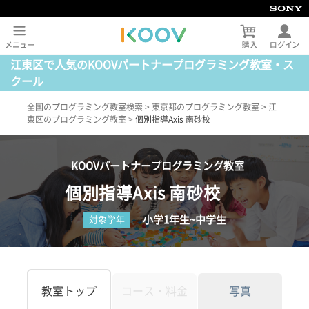
江東区で人気のKOOVパートナープログラミング教室・ス
クール
全国のプログラミング教室検索
>
東京都のプログラミング教室
>
江
東区のプログラミング教室
>
個別指導Axis 南砂校
KOOVパートナープログラミング教室
個別指導Axis 南砂校
小学1年生~中学生
対象学年
教室トップ
コース・料金
写真