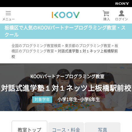
板橋区で人気のKOOVパートナープログラミング教室・ス
クール
全国のプログラミング教室検索
>
東京都のプログラミング教室
>
板
橋区のプログラミング教室
>
対話式進学塾１対１ネッツ上板橋駅前
校
KOOVパートナープログラミング教室
対話式進学塾１対１ネッツ上板橋駅前校
小学1年生~小学6年生
対象学年
教室トップ
コース・料金
写真