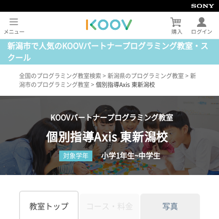
新潟市で人気のKOOVパートナープログラミング教室・ス
クール
全国のプログラミング教室検索
>
新潟県のプログラミング教室
>
新
潟市のプログラミング教室
>
個別指導Axis 東新潟校
KOOVパートナープログラミング教室
個別指導Axis 東新潟校
小学1年生~中学生
対象学年
教室トップ
コース・料金
写真