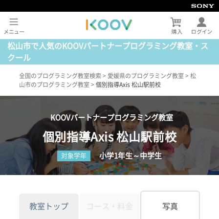
松山市で人気のKOOVパートナープログラミング教室・ス
クール
全国のプログラミング教室検索
>
愛媛県のプログラミング教室
>
松
山市のプログラミング教室
>
個別指導Axis 松山駅前校
KOOVパートナープログラミング教室
個別指導Axis 松山駅前校
小学1年生～中学生
対象学年
教室トップ
コース・料金
写真