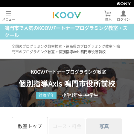
鳴門市で人気のKOOVパートナープログラミング教室・ス
クール
全国のプログラミング教室検索
>
徳島県のプログラミング教室
>
鳴
門市のプログラミング教室
>
個別指導Axis 鳴門市役所前校
KOOVパートナープログラミング教室
個別指導Axis 鳴門市役所前校
小学1年生~中学生
対象学年
教室トップ
コース・料金
写真