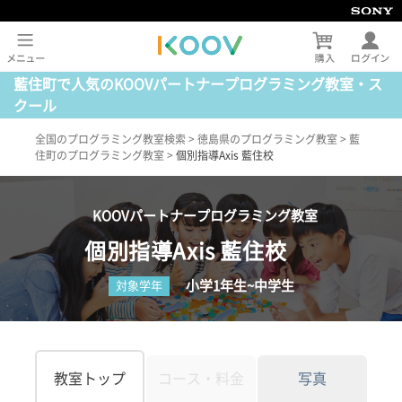
藍住町で人気のKOOVパートナープログラミング教室・ス
クール
全国のプログラミング教室検索
>
徳島県のプログラミング教室
>
藍
住町のプログラミング教室
>
個別指導Axis 藍住校
KOOVパートナープログラミング教室
個別指導Axis 藍住校
小学1年生~中学生
対象学年
教室トップ
コース・料金
写真