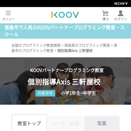
徳島市で人気のKOOVパートナープログラミング教室・ス
クール
全国のプログラミング教室検索
>
徳島県のプログラミング教室
>
徳
島市のプログラミング教室
>
個別指導Axis 三軒屋校
KOOVパートナープログラミング教室
個別指導Axis 三軒屋校
小学1年生~中学生
対象学年
教室トップ
コース・料金
写真