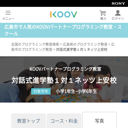
広島市で人気のKOOVパートナープログラミング教室・ス
クール
全国のプログラミング教室検索
>
広島県のプログラミング教室
>
広
島市のプログラミング教室
>
対話式進学塾１対１ネッツ上安校
KOOVパートナープログラミング教室
対話式進学塾１対１ネッツ上安校
小学1年生~小学6年生
対象学年
教室トップ
コース・料金
写真