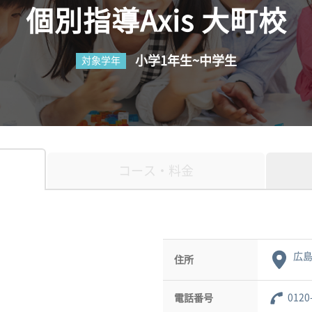
個別指導Axis 大町校
小学1年生~中学生
対象学年
コース・料金
広島
住所
0120
電話番号