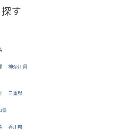
を探す
県
都
神奈川県
県
三重県
山県
県
香川県