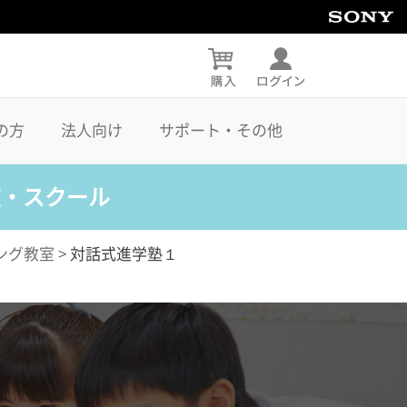
の方
法人向け
サポート・その他
室・スクール
ング教室
>
対話式進学塾１