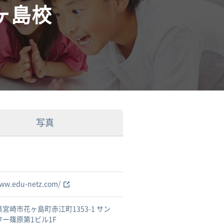
ヶ島校
写真
www.edu-netz.com/
宮崎市花ヶ島町赤江町1353-1 サン
ワー篠原第1ビル1F