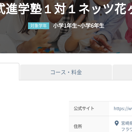
式進学塾１対１ネッツ花
小学1年生~小学6年生
対象学年
コース・料金
公式サイト
https://
宮崎県
住所
フラ