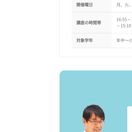
開催曜日
月、火
16:55～
講座の時間帯
～15:1
対象学年
年中〜小