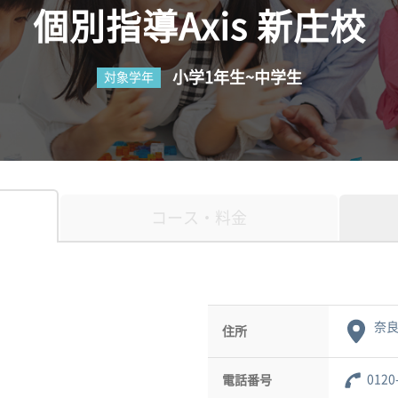
個別指導Axis 新庄校
小学1年生~中学生
対象学年
コース・料金
奈良
住所
0120
電話番号