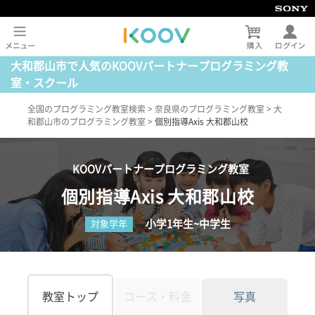
大和郡山市で人気のKOOVパートナープログラミング教
室・スクール
全国のプログラミング教室検索
>
奈良県のプログラミング教室
>
大
和郡山市のプログラミング教室
>
個別指導Axis 大和郡山校
KOOVパートナープログラミング教室
個別指導Axis 大和郡山校
小学1年生~中学生
対象学年
教室トップ
コース・料金
写真