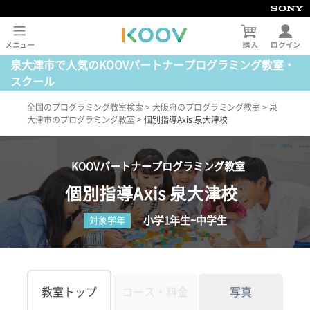
泉大津市で人気のKOOVパートナープログラミング教室・
スクール
全国のプログラミング教室検索
>
大阪府のプログラミング教室
>
泉
大津市のプログラミング教室
>
個別指導Axis 泉大津校
KOOVパートナープログラミング教室
個別指導Axis 泉大津校
小学1年生~中学生
対象学年
教室トップ
コース・料金
写真