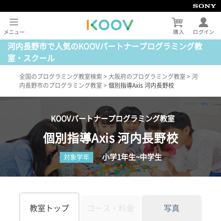
河内長野市で人気のKOOVパートナープログラミング教
室・スクール
全国のプログラミング教室検索
>
大阪府のプログラミング教室
>
河
内長野市のプログラミング教室
>
個別指導Axis 河内長野校
KOOVパートナープログラミング教室
個別指導Axis 河内長野校
小学1年生~中学生
対象学年
教室トップ
コース・料金
写真