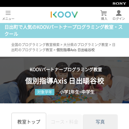
日出町で人気のKOOVパートナープログラミング教室・ス
クール
全国のプログラミング教室検索
>
大分県のプログラミング教室
>
日
出町のプログラミング教室
>
個別指導Axis 日出暘谷校
KOOVパートナープログラミング教室
個別指導Axis 日出暘谷校
小学1年生~中学生
対象学年
教室トップ
コース・料金
写真