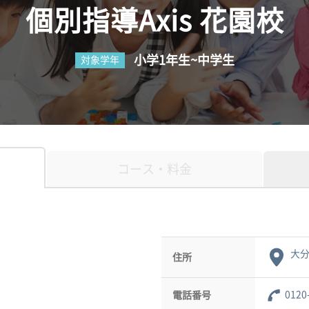
個別指導Axis 花園校
小学1年生~中学生
対象学年
コース・料金
大分
住所
0120
電話番号