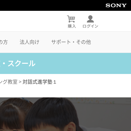
の方
法人向け
サポート・その他
室・スクール
ング教室
>
対話式進学塾１