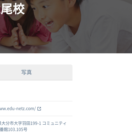
滝尾校
写真
www.edu-netz.com/
大分市大字羽田199-1 コミュニティ
番館103.105号