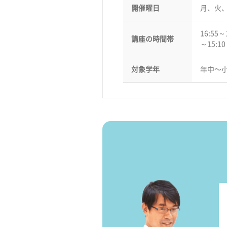
開催曜日
月、火
16:55～
講座の時間帯
～15:1
対象学年
年中〜小