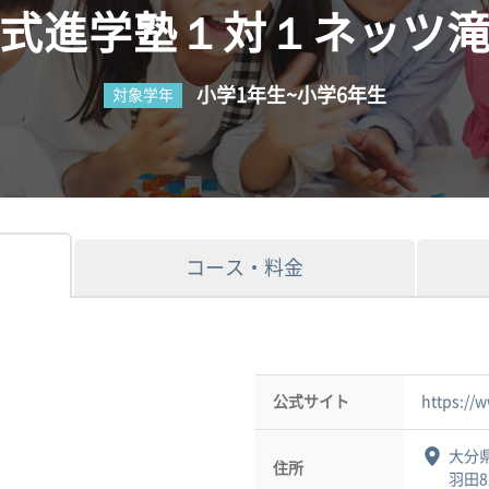
式進学塾１対１ネッツ
小学1年生~小学6年生
対象学年
コース・料金
公式サイト
https://
大分県
住所
羽田8