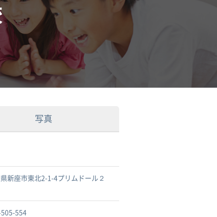
校
写真
県新座市東北2-1-4プリムドール２
-505-554