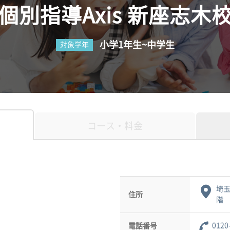
個別指導Axis 新座志木
小学1年生~中学生
対象学年
コース・料金
埼玉
住所
階
0120
電話番号