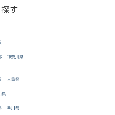
を探す
県
都
神奈川県
県
三重県
山県
県
香川県