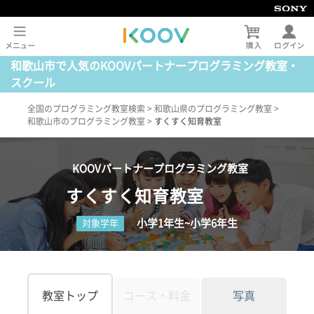
和歌山市で人気のKOOVパートナープログラミング教室・
スクール
全国のプログラミング教室検索
>
和歌山県のプログラミング教室
>
和歌山市のプログラミング教室
>
すくすく知育教室
KOOVパートナープログラミング教室
すくすく知育教室
小学1年生~小学6年生
対象学年
教室トップ
コース・料金
写真