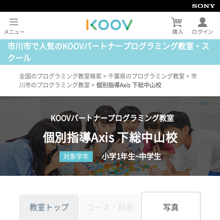
市川市で人気のKOOVパートナープログラミング教室・ス
クール
全国のプログラミング教室検索
>
千葉県のプログラミング教室
>
市
川市のプログラミング教室
>
個別指導Axis 下総中山校
KOOVパートナープログラミング教室
個別指導Axis 下総中山校
小学1年生~中学生
対象学年
教室トップ
コース・料金
写真