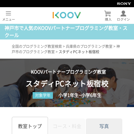
神戸市で人気のKOOVパートナープログラミング教室・ス
クール
全国のプログラミング教室検索
>
兵庫県のプログラミング教室
>
神
戸市のプログラミング教室
>
スタディPCネット板宿校
KOOVパートナープログラミング教室
スタディPCネット板宿校
小学1年生~小学6年生
対象学年
教室トップ
コース・料金
写真