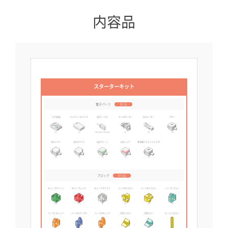
内容品
スターターキット
電子パーツ
計 16
コア(本体)
バッテリーボックス
3芯ケーブル
サーボモーター
DCモーター
ブザー
×1
×1
20cm x5 / 45cm x1
×1
×1
×1
光センサー
LEDホワイト
LEDグリーン
LEDレッド
赤外線フォトリフレクタ
×1
×1
×1
×1
×1
ブロック
計 162
キューブグリーン
キューブレッド
キューブホワイト
ハーフAイエロー
ハーフBイエロー
ハーフCブルー
×28
×14
x4
×4
×8
×35
ハーフCオレンジ
ハーフDパープル
ハーフDオレンジ
三角イエロー
三角ブルー
ビームイエロー