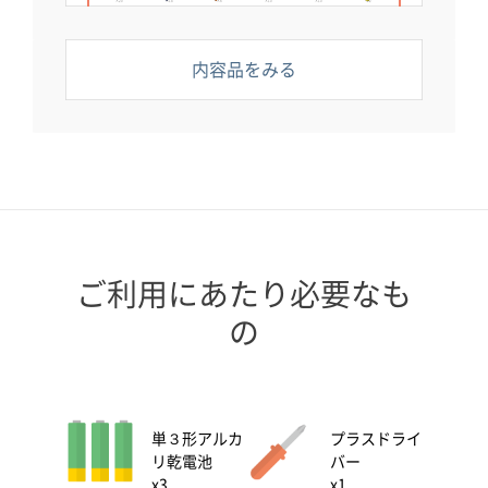
×20
×18
×6
×10
×10
×2
ビームパープル
×3
内容品をみる
その他
計 15
ベーストレー
回転軸
アイ
DCモータージョイント
ブロックリムーバー
スタートガイド
×2
×4
×4
×2
×1
×1
USBケーブル
×1
ご利用にあたり必要なも
の
単３形アルカ
プラスドライ
リ乾電池
バー
x3
x1