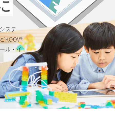
に
システ
KOOV®
ール・イ