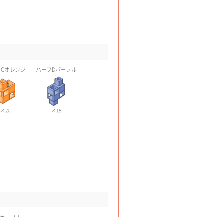
Cオレンジ
ハーフDパープル
×20
×18