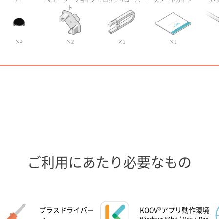
アイ
DCモータージョイン
ブロックリムーバー
スタートガイド
US
ト
×4
×2
×1
×1
ご利用にあたり必要なもの
プラスドライバー
KOOV®アプリ動作環境
Windows 64bit / Mac / iPad