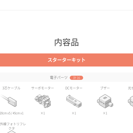
内容品
スターターキット
電子パーツ
計 16
3芯ケーブル
サーボモーター
DCモーター
ブザー
光
20cm x5 / 45cm x1
×1
×1
×1
外線フォトリフレ
クタ