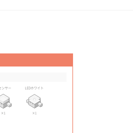
センサー
LEDホワイト
×1
×1