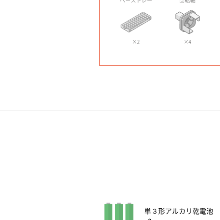
ベーストレー
回転軸
×2
×4
単３形アルカリ乾電池