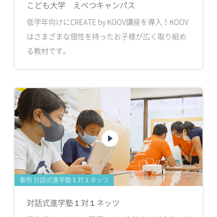
こども大学 えべつキャンパス
低学年向けにCREATE by KOOV講座を導入！KOOV
はさまざまな個性を持ったお子様が広く取り組め
る教材です。
事例 対話式進学塾１対１ネッツ
対話式進学塾１対１ネッツ