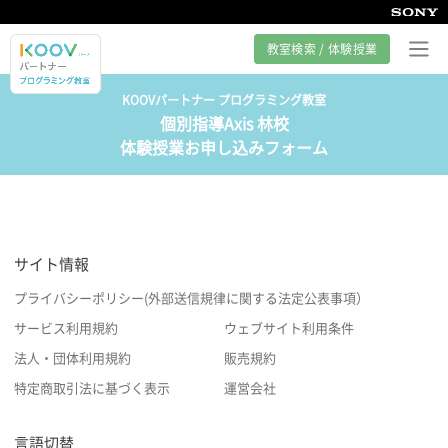
教室検索 / 体験授業
KOOVパートナー プログラミング教室
個別指導Axis 林校
プログラミング教室とは
体験授業お申し込みフォーム
カリキュラム紹介
教室の様子
サイト情報
サポート
プライバシーポリシー(外部送信規律に関する法定公表事項）
サービス利用規約
ウェブサイト利用条件
法人・団体利用規約
販売規約
特定商取引法に基づく表示
運営会社
言語切替