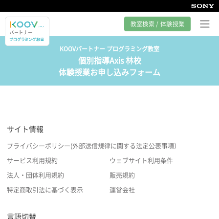
教室検索 / 体験授業
KOOVパートナー プログラミング教室
個別指導Axis 林校
プログラミング教室とは
体験授業お申し込みフォーム
カリキュラム紹介
教室の様子
サイト情報
サポート
プライバシーポリシー(外部送信規律に関する法定公表事項）
サービス利用規約
ウェブサイト利用条件
法人・団体利用規約
販売規約
特定商取引法に基づく表示
運営会社
言語切替