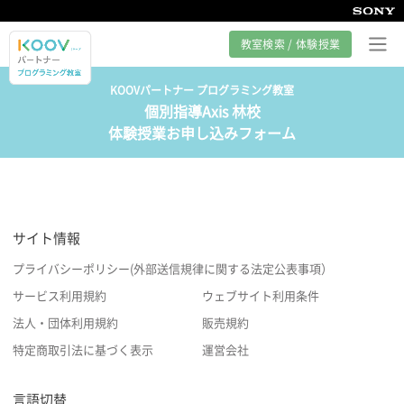
教室検索 / 体験授業
KOOVパートナー プログラミング教室
個別指導Axis 林校
プログラミング教室とは
体験授業お申し込みフォーム
カリキュラム紹介
教室の様子
サイト情報
サポート
プライバシーポリシー(外部送信規律に関する法定公表事項）
サービス利用規約
ウェブサイト利用条件
法人・団体利用規約
販売規約
特定商取引法に基づく表示
運営会社
言語切替