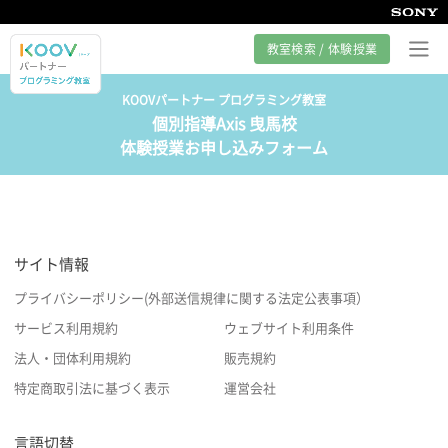
教室検索 / 体験授業
KOOVパートナー プログラミング教室
個別指導Axis 曳馬校
プログラミング教室とは
体験授業お申し込みフォーム
カリキュラム紹介
教室の様子
サイト情報
サポート
プライバシーポリシー(外部送信規律に関する法定公表事項）
サービス利用規約
ウェブサイト利用条件
法人・団体利用規約
販売規約
特定商取引法に基づく表示
運営会社
言語切替