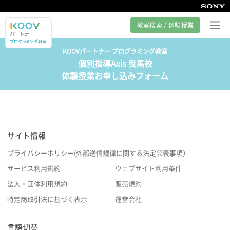
教室検索 / 体験授業
KOOVパートナー プログラミング教室
個別指導Axis 曳馬校
プログラミング教室とは
体験授業お申し込みフォーム
カリキュラム紹介
教室の様子
サイト情報
サポート
プライバシーポリシー(外部送信規律に関する法定公表事項）
サービス利用規約
ウェブサイト利用条件
法人・団体利用規約
販売規約
特定商取引法に基づく表示
運営会社
言語切替