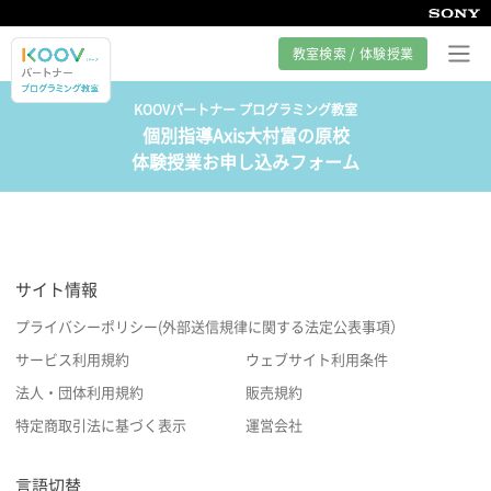
教室検索 / 体験授業
KOOVパートナー プログラミング教室
個別指導Axis大村富の原校
プログラミング教室とは
体験授業お申し込みフォーム
カリキュラム紹介
教室の様子
サイト情報
サポート
プライバシーポリシー(外部送信規律に関する法定公表事項）
サービス利用規約
ウェブサイト利用条件
法人・団体利用規約
販売規約
特定商取引法に基づく表示
運営会社
言語切替