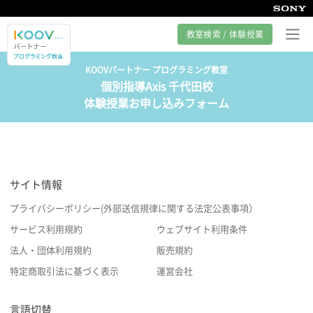
教室検索 / 体験授業
KOOVパートナー プログラミング教室
個別指導Axis 千代田校
プログラミング教室とは
体験授業お申し込みフォーム
カリキュラム紹介
教室の様子
サイト情報
サポート
プライバシーポリシー(外部送信規律に関する法定公表事項）
サービス利用規約
ウェブサイト利用条件
法人・団体利用規約
販売規約
特定商取引法に基づく表示
運営会社
言語切替