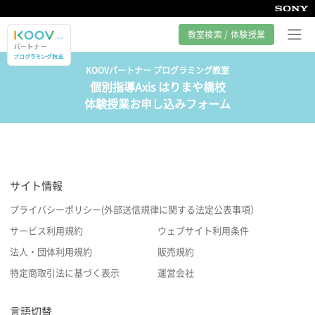
教室検索 / 体験授業
KOOVパートナー プログラミング教室
個別指導Axis はりまや橋校
プログラミング教室とは
体験授業お申し込みフォーム
カリキュラム紹介
教室の様子
サイト情報
サポート
プライバシーポリシー(外部送信規律に関する法定公表事項）
サービス利用規約
ウェブサイト利用条件
法人・団体利用規約
販売規約
特定商取引法に基づく表示
運営会社
言語切替