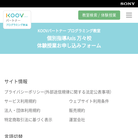
教室検索 / 体験授業
KOOVパートナー プログラミング教室
個別指導Axis 万々校
プログラミング教室とは
体験授業お申し込みフォーム
カリキュラム紹介
教室の様子
サイト情報
サポート
プライバシーポリシー(外部送信規律に関する法定公表事項）
サービス利用規約
ウェブサイト利用条件
法人・団体利用規約
販売規約
特定商取引法に基づく表示
運営会社
言語切替