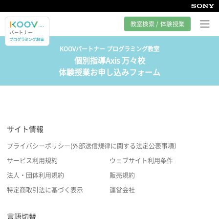
教室検索 / 体験授業
KOOVパートナー プログラミング教室
個別指導Axis 万々校
プログラミング教室とは
体験授業お申し込みフォーム
カリキュラム紹介
教室の様子
サイト情報
サポート
プライバシーポリシー(外部送信規律に関する法定公表事項）
サービス利用規約
ウェブサイト利用条件
法人・団体利用規約
販売規約
特定商取引法に基づく表示
運営会社
言語切替