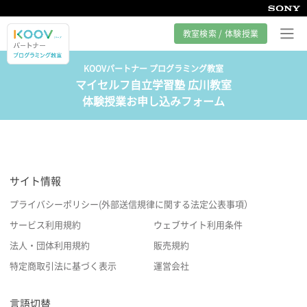
教室検索 / 体験授業
KOOVパートナー プログラミング教室
マイセルフ自立学習塾 広川教室
プログラミング教室とは
体験授業お申し込みフォーム
カリキュラム紹介
教室の様子
サイト情報
サポート
プライバシーポリシー(外部送信規律に関する法定公表事項）
サービス利用規約
ウェブサイト利用条件
法人・団体利用規約
販売規約
特定商取引法に基づく表示
運営会社
言語切替