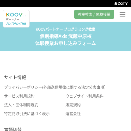
教室検索 / 体験授業
KOOVパートナー プログラミング教室
個別指導Axis 武蔵中原校
プログラミング教室とは
体験授業お申し込みフォーム
カリキュラム紹介
教室の様子
サイト情報
サポート
プライバシーポリシー(外部送信規律に関する法定公表事項）
サービス利用規約
ウェブサイト利用条件
法人・団体利用規約
販売規約
特定商取引法に基づく表示
運営会社
言語切替