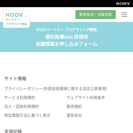
教室検索 / 体験授業
KOOVパートナー プログラミング教室
個別指導Axis 彦根校
プログラミング教室とは
体験授業お申し込みフォーム
カリキュラム紹介
教室の様子
サイト情報
サポート
プライバシーポリシー(外部送信規律に関する法定公表事項）
サービス利用規約
ウェブサイト利用条件
法人・団体利用規約
販売規約
特定商取引法に基づく表示
運営会社
言語切替