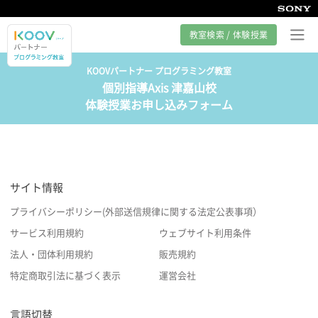
教室検索 / 体験授業
KOOVパートナー プログラミング教室
個別指導Axis 津嘉山校
プログラミング教室とは
体験授業お申し込みフォーム
カリキュラム紹介
教室の様子
サイト情報
サポート
プライバシーポリシー(外部送信規律に関する法定公表事項）
サービス利用規約
ウェブサイト利用条件
法人・団体利用規約
販売規約
特定商取引法に基づく表示
運営会社
言語切替