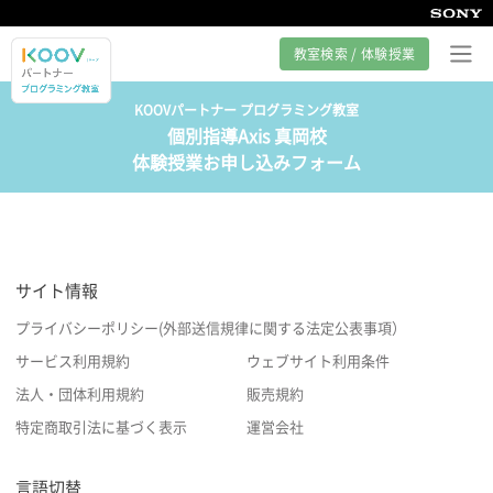
教室検索 / 体験授業
KOOVパートナー プログラミング教室
個別指導Axis 真岡校
プログラミング教室とは
体験授業お申し込みフォーム
カリキュラム紹介
教室の様子
サイト情報
サポート
プライバシーポリシー(外部送信規律に関する法定公表事項）
サービス利用規約
ウェブサイト利用条件
法人・団体利用規約
販売規約
特定商取引法に基づく表示
運営会社
言語切替