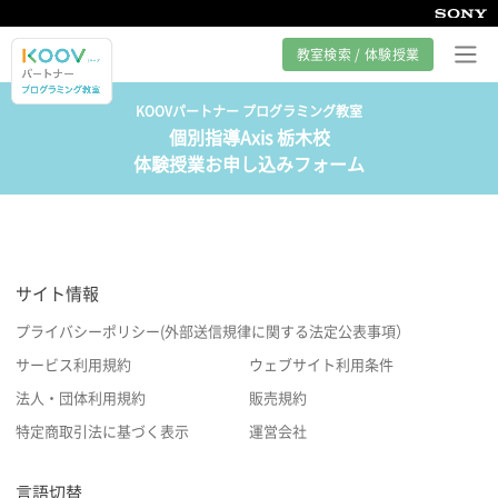
教室検索 / 体験授業
KOOVパートナー プログラミング教室
個別指導Axis 栃木校
プログラミング教室とは
体験授業お申し込みフォーム
カリキュラム紹介
教室の様子
サイト情報
サポート
プライバシーポリシー(外部送信規律に関する法定公表事項）
サービス利用規約
ウェブサイト利用条件
法人・団体利用規約
販売規約
特定商取引法に基づく表示
運営会社
言語切替