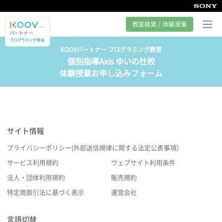
教室検索 / 体験授業
KOOVパートナー プログラミング教室
個別指導Axis ゆいの杜校
プログラミング教室とは
体験授業お申し込みフォーム
カリキュラム紹介
教室の様子
サイト情報
サポート
プライバシーポリシー(外部送信規律に関する法定公表事項）
サービス利用規約
ウェブサイト利用条件
法人・団体利用規約
販売規約
特定商取引法に基づく表示
運営会社
言語切替